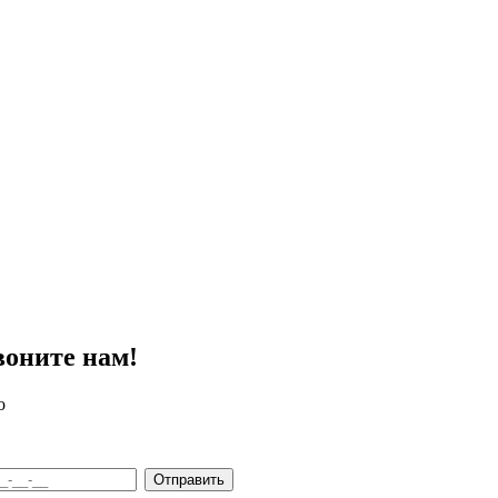
воните нам!
о