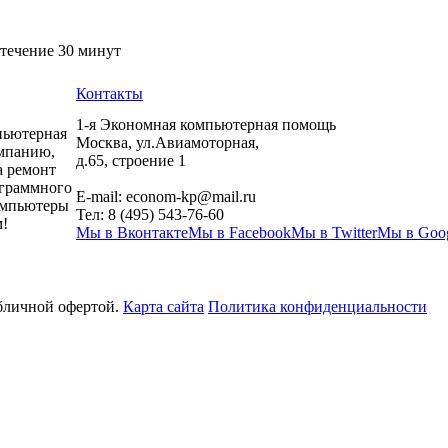
 течение 30 минут
Контакты
1-я Экономная компьютерная помощь
пьютерная
Москва
,
ул.Авиамоторная,
мпанию,
д.65, строение 1
а ремонт
ограммного
E-mail:
econom-kp@mail.ru
компьютеры
Тел:
8 (495) 543-76-60
!
Мы в Вконтакте
Мы в Facebook
Мы в Twitter
Мы в Goo
убличной офертой.
Карта сайта
Политика конфиденциальности