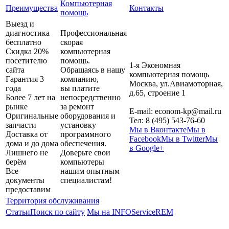
Компьютерная
Преимущества
Контакты
помощь
Выезд и
диагностика
Профессиональная
бесплатно
скорая
Скидка 20%
компьютерная
посетителю
помощь.
1-я Экономная
сайта
Обращаясь в нашу
компьютерная помощь
Гарантия 3
компанию,
Москва
,
ул.Авиамоторная,
года
вы платите
д.65, строение 1
Более 7 лет на
непосредственно
рынке
за ремонт
E-mail:
econom-kp@mail.ru
Оригинальные
оборудования и
Тел:
8 (495) 543-76-60
запчасти
установку
Мы в Вконтакте
Мы в
Доставка от
программного
Facebook
Мы в Twitter
Мы
дома и до дома
обеспечения.
в Google+
Лишнего не
Доверьте свои
берём
компьютеры
Все
нашим опытным
документы
специалистам!
предоставим
Территория обслуживания
Статьи
Поиск по сайту
Мы на INFOServiceREM