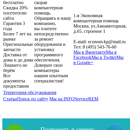
бесплатно
скорая
Скидка 20%
компьютерная
посетителю
помощь.
1-я Экономная
сайта
Обращаясь в нашу
компьютерная помощь
Гарантия 3
компанию,
Москва
,
ул.Авиамоторная,
года
вы платите
д.65, строение 1
Более 7 лет на
непосредственно
рынке
за ремонт
E-mail:
econom-kp@mail.ru
Оригинальные
оборудования и
Тел:
8 (495) 543-76-60
запчасти
установку
Мы в Вконтакте
Мы в
Доставка от
программного
Facebook
Мы в Twitter
Мы
дома и до дома
обеспечения.
в Google+
Лишнего не
Доверьте свои
берём
компьютеры
Все
нашим опытным
документы
специалистам!
предоставим
Территория обслуживания
Статьи
Поиск по сайту
Мы на INFOServiceREM
Позвонить в сервис
Copyright 2026| 1-я Компьютерная помощь. Сайт не является