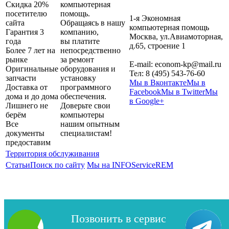
Скидка 20%
компьютерная
посетителю
помощь.
1-я Экономная
сайта
Обращаясь в нашу
компьютерная помощь
Гарантия 3
компанию,
Москва
,
ул.Авиамоторная,
года
вы платите
д.65, строение 1
Более 7 лет на
непосредственно
рынке
за ремонт
E-mail:
econom-kp@mail.ru
Оригинальные
оборудования и
Тел:
8 (495) 543-76-60
запчасти
установку
Мы в Вконтакте
Мы в
Доставка от
программного
Facebook
Мы в Twitter
Мы
дома и до дома
обеспечения.
в Google+
Лишнего не
Доверьте свои
берём
компьютеры
Все
нашим опытным
документы
специалистам!
предоставим
Территория обслуживания
Статьи
Поиск по сайту
Мы на INFOServiceREM
Позвонить в сервис
Copyright 2026| 1-я Компьютерная помощь. Сайт не является
публичной офертой.
Карта сайта
Политика