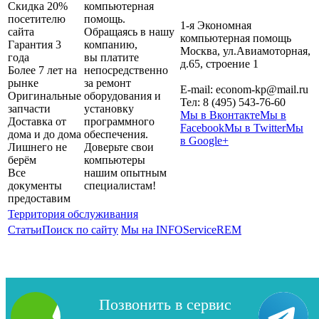
Скидка 20%
компьютерная
посетителю
помощь.
1-я Экономная
сайта
Обращаясь в нашу
компьютерная помощь
Гарантия 3
компанию,
Москва
,
ул.Авиамоторная,
года
вы платите
д.65, строение 1
Более 7 лет на
непосредственно
рынке
за ремонт
E-mail:
econom-kp@mail.ru
Оригинальные
оборудования и
Тел:
8 (495) 543-76-60
запчасти
установку
Мы в Вконтакте
Мы в
Доставка от
программного
Facebook
Мы в Twitter
Мы
дома и до дома
обеспечения.
в Google+
Лишнего не
Доверьте свои
берём
компьютеры
Все
нашим опытным
документы
специалистам!
предоставим
Территория обслуживания
Статьи
Поиск по сайту
Мы на INFOServiceREM
Позвонить в сервис
Copyright 2026| 1-я Компьютерная помощь. Сайт не является
публичной офертой.
Карта сайта
Политика