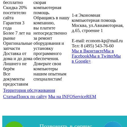
бесплатно
скорая
Скидка 20%
компьютерная
посетителю
помощь.
1-я Экономная
сайта
Обращаясь в нашу
компьютерная помощь
Гарантия 3
компанию,
Москва
,
ул.Авиамоторная,
года
вы платите
д.65, строение 1
Более 7 лет на
непосредственно
рынке
за ремонт
E-mail:
econom-kp@mail.ru
Оригинальные
оборудования и
Тел:
8 (495) 543-76-60
запчасти
установку
Мы в Вконтакте
Мы в
Доставка от
программного
Facebook
Мы в Twitter
Мы
дома и до дома
обеспечения.
в Google+
Лишнего не
Доверьте свои
берём
компьютеры
Все
нашим опытным
документы
специалистам!
предоставим
Территория обслуживания
Статьи
Поиск по сайту
Мы на INFOServiceREM
Позвонить в сервис
Copyright 2026| 1-я Компьютерная помощь. Сайт не является