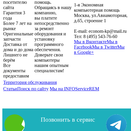
посетителю
помощь.
1-я Экономная
сайта
Обращаясь в нашу
компьютерная помощь
Гарантия 3
компанию,
Москва
,
ул.Авиамоторная,
года
вы платите
д.65, строение 1
Более 7 лет на
непосредственно
рынке
за ремонт
E-mail:
econom-kp@mail.ru
Оригинальные
оборудования и
Тел:
8 (495) 543-76-60
запчасти
установку
Мы в Вконтакте
Мы в
Доставка от
программного
Facebook
Мы в Twitter
Мы
дома и до дома
обеспечения.
в Google+
Лишнего не
Доверьте свои
берём
компьютеры
Все
нашим опытным
документы
специалистам!
предоставим
Территория обслуживания
Статьи
Поиск по сайту
Мы на INFOServiceREM
Позвонить в сервис
Copyright 2026| 1-я Компьютерная помощь. Сайт не является
публичной офертой.
Карта сайта
Политика
конфиденциальности