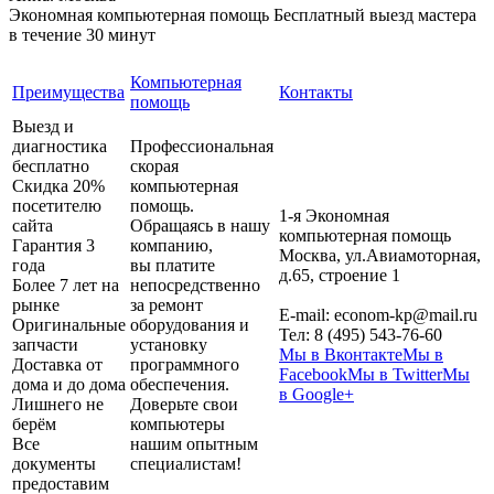
Экономная компьютерная помощь
Бесплатный выезд мастера
в течение 30 минут
Компьютерная
Преимущества
Контакты
помощь
Выезд и
диагностика
Профессиональная
бесплатно
скорая
Скидка 20%
компьютерная
посетителю
помощь.
1-я Экономная
сайта
Обращаясь в нашу
компьютерная помощь
Гарантия 3
компанию,
Москва
,
ул.Авиамоторная,
года
вы платите
д.65, строение 1
Более 7 лет на
непосредственно
рынке
за ремонт
E-mail:
econom-kp@mail.ru
Оригинальные
оборудования и
Тел:
8 (495) 543-76-60
запчасти
установку
Мы в Вконтакте
Мы в
Доставка от
программного
Facebook
Мы в Twitter
Мы
дома и до дома
обеспечения.
в Google+
Лишнего не
Доверьте свои
берём
компьютеры
Все
нашим опытным
документы
специалистам!
предоставим