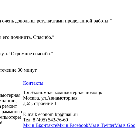
а очень довольны результатами проделанной работы.”
 его починить. Спасибо.”
нуть! Огромное спасибо.”
 течение 30 минут
Контакты
1-я Экономная компьютерная помощь
пьютерная
Москва
,
ул.Авиамоторная,
мпанию,
д.65, строение 1
а ремонт
ограммного
E-mail:
econom-kp@mail.ru
компьютеры
Тел:
8 (495) 543-76-60
!
Мы в Вконтакте
Мы в Facebook
Мы в Twitter
Мы в Goo