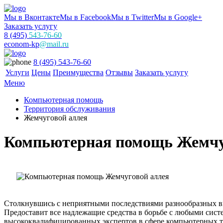
Мы в Вконтакте
Мы в Facebook
Мы в Twitter
Мы в Google+
Заказать услугу
8 (495)
543-76-60
econom-kp
@mail.ru
8 (495) 543-76-60
Услуги
Цены
Преимущества
Отзывы
Заказать услугу
Меню
Компьютерная помощь
Территория обслуживания
Жемчуговой аллея
Компьютерная помощь Жемчу
Столкнувшись с неприятными последствиями разнообразных ви
Предоставит все надлежащие средства в борьбе с любыми си
высококвалифицированных экспертов в сфере компьютерных те