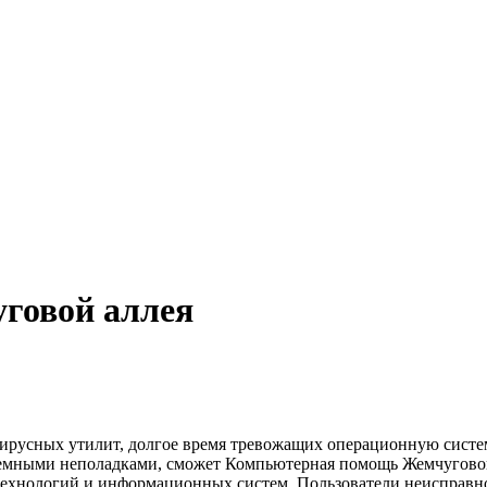
говой аллея
русных утилит, долгое время тревожащих операционную систему
стемными неполадками, сможет Компьютерная помощь Жемчугово
хнологий и информационных систем. Пользователи неисправной