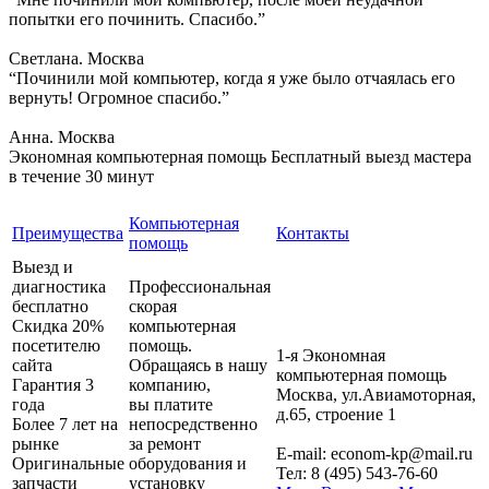
попытки его починить. Спасибо.”
Светлана. Москва
“Починили мой компьютер, когда я уже было отчаялась его
вернуть! Огромное спасибо.”
Анна. Москва
Экономная компьютерная помощь
Бесплатный выезд мастера
в течение 30 минут
Компьютерная
Преимущества
Контакты
помощь
Выезд и
диагностика
Профессиональная
бесплатно
скорая
Скидка 20%
компьютерная
посетителю
помощь.
1-я Экономная
сайта
Обращаясь в нашу
компьютерная помощь
Гарантия 3
компанию,
Москва
,
ул.Авиамоторная,
года
вы платите
д.65, строение 1
Более 7 лет на
непосредственно
рынке
за ремонт
E-mail:
econom-kp@mail.ru
Оригинальные
оборудования и
Тел:
8 (495) 543-76-60
запчасти
установку