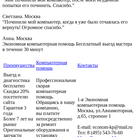
попытки его починить. Спасибо.”
Светлана. Москва
“Починили мой компьютер, когда я уже было отчаялась его
вернуть! Огромное спасибо.”
Анна. Москва
Экономная компьютерная помощь
Бесплатный выезд мастера
в течение 30 минут
Компьютерная
Преимущества
Контакты
помощь
Выезд и
диагностика
Профессиональная
бесплатно
скорая
Скидка 20%
компьютерная
посетителю
помощь.
1-я Экономная
сайта
Обращаясь в нашу
компьютерная помощь
Гарантия 3
компанию,
Москва
,
ул.Авиамоторная,
года
вы платите
д.65, строение 1
Более 7 лет на
непосредственно
рынке
за ремонт
E-mail:
econom-kp@mail.ru
Оригинальные
оборудования и
Тел:
8 (495) 543-76-60
запчасти
установку