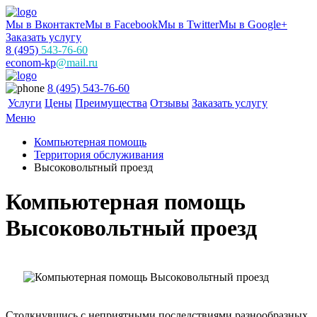
Мы в Вконтакте
Мы в Facebook
Мы в Twitter
Мы в Google+
Заказать услугу
8 (495)
543-76-60
econom-kp
@mail.ru
8 (495) 543-76-60
Услуги
Цены
Преимущества
Отзывы
Заказать услугу
Меню
Компьютерная помощь
Территория обслуживания
Высоковольтный проезд
Компьютерная помощь
Высоковольтный проезд
Столкнувшись с неприятными последствиями разнообразных