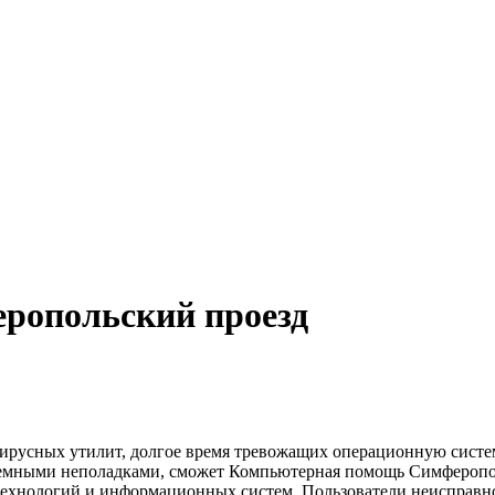
ропольский проезд
русных утилит, долгое время тревожащих операционную систему
стемными неполадками, сможет Компьютерная помощь Симферопо
хнологий и информационных систем. Пользователи неисправной