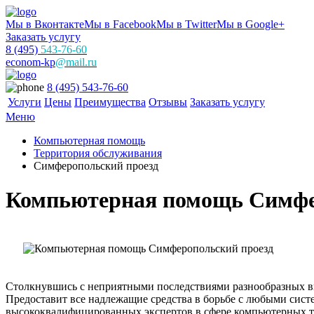
Мы в Вконтакте
Мы в Facebook
Мы в Twitter
Мы в Google+
Заказать услугу
8 (495)
543-76-60
econom-kp
@mail.ru
8 (495) 543-76-60
Услуги
Цены
Преимущества
Отзывы
Заказать услугу
Меню
Компьютерная помощь
Территория обслуживания
Симферопольский проезд
Компьютерная помощь Симфе
Столкнувшись с неприятными последствиями разнообразных ви
Предоставит все надлежащие средства в борьбе с любыми си
высококвалифицированных экспертов в сфере компьютерных те