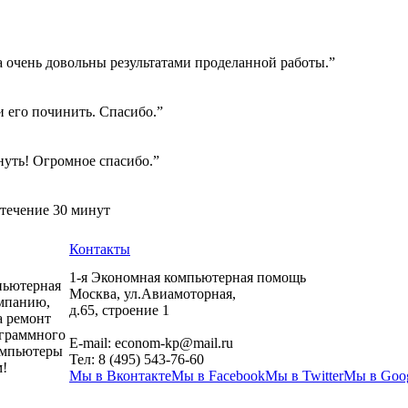
а очень довольны результатами проделанной работы.”
 его починить. Спасибо.”
нуть! Огромное спасибо.”
 течение 30 минут
Контакты
1-я Экономная компьютерная помощь
пьютерная
Москва
,
ул.Авиамоторная,
мпанию,
д.65, строение 1
а ремонт
ограммного
E-mail:
econom-kp@mail.ru
компьютеры
Тел:
8 (495) 543-76-60
!
Мы в Вконтакте
Мы в Facebook
Мы в Twitter
Мы в Goo