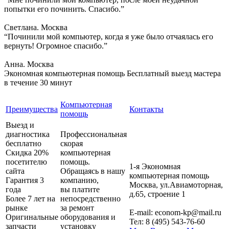
попытки его починить. Спасибо.”
Светлана. Москва
“Починили мой компьютер, когда я уже было отчаялась его
вернуть! Огромное спасибо.”
Анна. Москва
Экономная компьютерная помощь
Бесплатный выезд мастера
в течение 30 минут
Компьютерная
Преимущества
Контакты
помощь
Выезд и
диагностика
Профессиональная
бесплатно
скорая
Скидка 20%
компьютерная
посетителю
помощь.
1-я Экономная
сайта
Обращаясь в нашу
компьютерная помощь
Гарантия 3
компанию,
Москва
,
ул.Авиамоторная,
года
вы платите
д.65, строение 1
Более 7 лет на
непосредственно
рынке
за ремонт
E-mail:
econom-kp@mail.ru
Оригинальные
оборудования и
Тел:
8 (495) 543-76-60
запчасти
установку