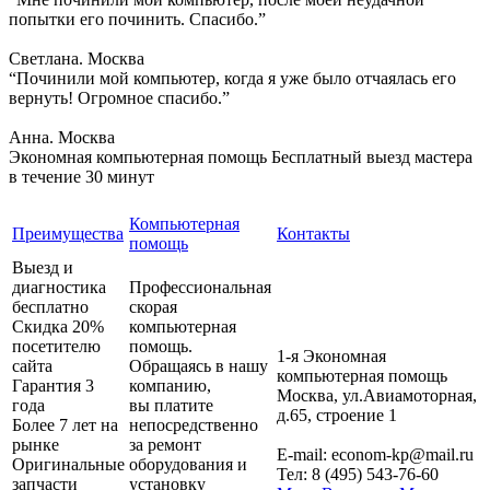
попытки его починить. Спасибо.”
Светлана. Москва
“Починили мой компьютер, когда я уже было отчаялась его
вернуть! Огромное спасибо.”
Анна. Москва
Экономная компьютерная помощь
Бесплатный выезд мастера
в течение 30 минут
Компьютерная
Преимущества
Контакты
помощь
Выезд и
диагностика
Профессиональная
бесплатно
скорая
Скидка 20%
компьютерная
посетителю
помощь.
1-я Экономная
сайта
Обращаясь в нашу
компьютерная помощь
Гарантия 3
компанию,
Москва
,
ул.Авиамоторная,
года
вы платите
д.65, строение 1
Более 7 лет на
непосредственно
рынке
за ремонт
E-mail:
econom-kp@mail.ru
Оригинальные
оборудования и
Тел:
8 (495) 543-76-60
запчасти
установку