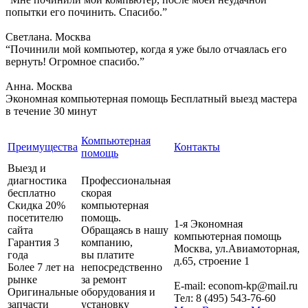
попытки его починить. Спасибо.”
Светлана. Москва
“Починили мой компьютер, когда я уже было отчаялась его
вернуть! Огромное спасибо.”
Анна. Москва
Экономная компьютерная помощь
Бесплатный выезд мастера
в течение 30 минут
Компьютерная
Преимущества
Контакты
помощь
Выезд и
диагностика
Профессиональная
бесплатно
скорая
Скидка 20%
компьютерная
посетителю
помощь.
1-я Экономная
сайта
Обращаясь в нашу
компьютерная помощь
Гарантия 3
компанию,
Москва
,
ул.Авиамоторная,
года
вы платите
д.65, строение 1
Более 7 лет на
непосредственно
рынке
за ремонт
E-mail:
econom-kp@mail.ru
Оригинальные
оборудования и
Тел:
8 (495) 543-76-60
запчасти
установку