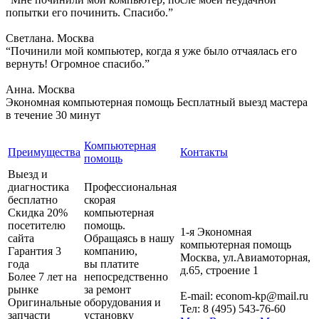
попытки его починить. Спасибо.”
Светлана. Москва
“Починили мой компьютер, когда я уже было отчаялась его
вернуть! Огромное спасибо.”
Анна. Москва
Экономная компьютерная помощь
Бесплатный выезд мастера
в течение 30 минут
Компьютерная
Преимущества
Контакты
помощь
Выезд и
диагностика
Профессиональная
бесплатно
скорая
Скидка 20%
компьютерная
посетителю
помощь.
1-я Экономная
сайта
Обращаясь в нашу
компьютерная помощь
Гарантия 3
компанию,
Москва
,
ул.Авиамоторная,
года
вы платите
д.65, строение 1
Более 7 лет на
непосредственно
рынке
за ремонт
E-mail:
econom-kp@mail.ru
Оригинальные
оборудования и
Тел:
8 (495) 543-76-60
запчасти
установку