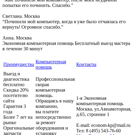
попытки его починить. Спасибо.”
Светлана. Москва
“Починили мой компьютер, когда я уже было отчаялась его
вернуть! Огромное спасибо.”
Анна. Москва
Экономная компьютерная помощь
Бесплатный выезд мастера
в течение 30 минут
Компьютерная
Преимущества
Контакты
помощь
Выезд и
диагностика
Профессиональная
бесплатно
скорая
Скидка 20%
компьютерная
посетителю
помощь.
1-я Экономная
сайта
Обращаясь в нашу
компьютерная помощь
Гарантия 3
компанию,
Москва
,
ул.Авиамоторная,
года
вы платите
д.65, строение 1
Более 7 лет на
непосредственно
рынке
за ремонт
E-mail:
econom-kp@mail.ru
Оригинальные
оборудования и
Тел:
8 (495) 543-76-60
запчасти
установку