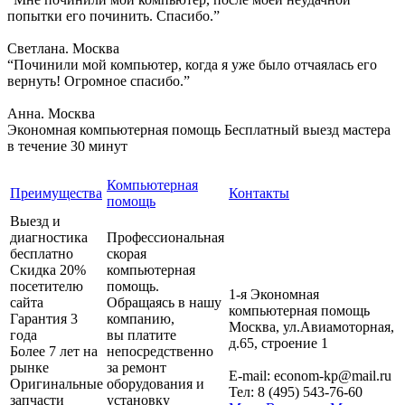
попытки его починить. Спасибо.”
Светлана. Москва
“Починили мой компьютер, когда я уже было отчаялась его
вернуть! Огромное спасибо.”
Анна. Москва
Экономная компьютерная помощь
Бесплатный выезд мастера
в течение 30 минут
Компьютерная
Преимущества
Контакты
помощь
Выезд и
диагностика
Профессиональная
бесплатно
скорая
Скидка 20%
компьютерная
посетителю
помощь.
1-я Экономная
сайта
Обращаясь в нашу
компьютерная помощь
Гарантия 3
компанию,
Москва
,
ул.Авиамоторная,
года
вы платите
д.65, строение 1
Более 7 лет на
непосредственно
рынке
за ремонт
E-mail:
econom-kp@mail.ru
Оригинальные
оборудования и
Тел:
8 (495) 543-76-60
запчасти
установку