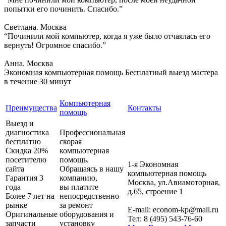
попытки его починить. Спасибо.”
Светлана. Москва
“Починили мой компьютер, когда я уже было отчаялась его
вернуть! Огромное спасибо.”
Анна. Москва
Экономная компьютерная помощь
Бесплатный выезд мастера
в течение 30 минут
Компьютерная
Преимущества
Контакты
помощь
Выезд и
диагностика
Профессиональная
бесплатно
скорая
Скидка 20%
компьютерная
посетителю
помощь.
1-я Экономная
сайта
Обращаясь в нашу
компьютерная помощь
Гарантия 3
компанию,
Москва
,
ул.Авиамоторная,
года
вы платите
д.65, строение 1
Более 7 лет на
непосредственно
рынке
за ремонт
E-mail:
econom-kp@mail.ru
Оригинальные
оборудования и
Тел:
8 (495) 543-76-60
запчасти
установку