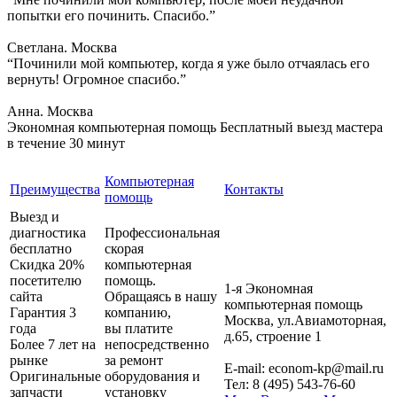
попытки его починить. Спасибо.”
Светлана. Москва
“Починили мой компьютер, когда я уже было отчаялась его
вернуть! Огромное спасибо.”
Анна. Москва
Экономная компьютерная помощь
Бесплатный выезд мастера
в течение 30 минут
Компьютерная
Преимущества
Контакты
помощь
Выезд и
диагностика
Профессиональная
бесплатно
скорая
Скидка 20%
компьютерная
посетителю
помощь.
1-я Экономная
сайта
Обращаясь в нашу
компьютерная помощь
Гарантия 3
компанию,
Москва
,
ул.Авиамоторная,
года
вы платите
д.65, строение 1
Более 7 лет на
непосредственно
рынке
за ремонт
E-mail:
econom-kp@mail.ru
Оригинальные
оборудования и
Тел:
8 (495) 543-76-60
запчасти
установку