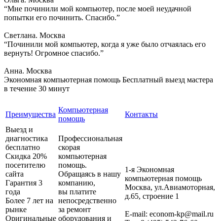
“Мне починили мой компьютер, после моей неудачной
попытки его починить. Спасибо.”
Светлана. Москва
“Починили мой компьютер, когда я уже было отчаялась его
вернуть! Огромное спасибо.”
Анна. Москва
Экономная компьютерная помощь
Бесплатный выезд мастера
в течение 30 минут
Компьютерная
Преимущества
Контакты
помощь
Выезд и
диагностика
Профессиональная
бесплатно
скорая
Скидка 20%
компьютерная
посетителю
помощь.
1-я Экономная
сайта
Обращаясь в нашу
компьютерная помощь
Гарантия 3
компанию,
Москва
,
ул.Авиамоторная,
года
вы платите
д.65, строение 1
Более 7 лет на
непосредственно
рынке
за ремонт
E-mail:
econom-kp@mail.ru
Оригинальные
оборудования и