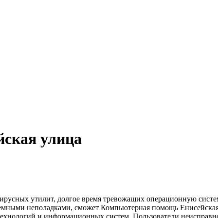
ская улица
русных утилит, долгое время тревожащих операционную систему
темными неполадками, сможет Компьютерная помощь Енисейская
хнологий и информационных систем. Пользователи неисправной