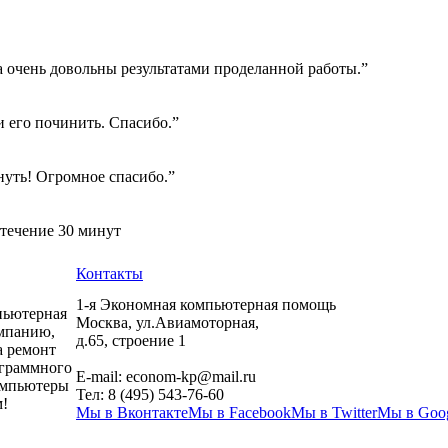
а очень довольны результатами проделанной работы.”
 его починить. Спасибо.”
нуть! Огромное спасибо.”
 течение 30 минут
Контакты
1-я Экономная компьютерная помощь
пьютерная
Москва
,
ул.Авиамоторная,
мпанию,
д.65, строение 1
а ремонт
ограммного
E-mail:
econom-kp@mail.ru
компьютеры
Тел:
8 (495) 543-76-60
!
Мы в Вконтакте
Мы в Facebook
Мы в Twitter
Мы в Goo