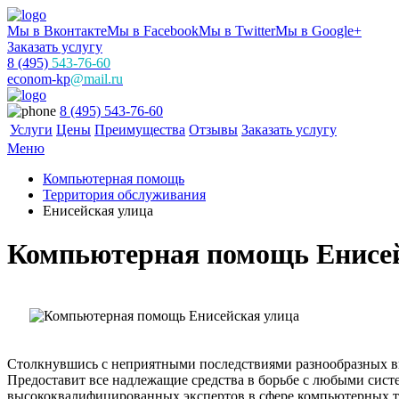
Мы в Вконтакте
Мы в Facebook
Мы в Twitter
Мы в Google+
Заказать услугу
8 (495)
543-76-60
econom-kp
@mail.ru
8 (495) 543-76-60
Услуги
Цены
Преимущества
Отзывы
Заказать услугу
Меню
Компьютерная помощь
Территория обслуживания
Енисейская улица
Компьютерная помощь Енисей
Столкнувшись с неприятными последствиями разнообразных ви
Предоставит все надлежащие средства в борьбе с любыми сис
высококвалифицированных экспертов в сфере компьютерных те