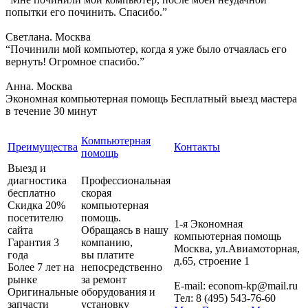
попытки его починить. Спасибо.”
Светлана. Москва
“Починили мой компьютер, когда я уже было отчаялась его
вернуть! Огромное спасибо.”
Анна. Москва
Экономная компьютерная помощь
Бесплатный выезд мастера
в течение 30 минут
Компьютерная
Преимущества
Контакты
помощь
Выезд и
диагностика
Профессиональная
бесплатно
скорая
Скидка 20%
компьютерная
посетителю
помощь.
1-я Экономная
сайта
Обращаясь в нашу
компьютерная помощь
Гарантия 3
компанию,
Москва
,
ул.Авиамоторная,
года
вы платите
д.65, строение 1
Более 7 лет на
непосредственно
рынке
за ремонт
E-mail:
econom-kp@mail.ru
Оригинальные
оборудования и
Тел:
8 (495) 543-76-60
запчасти
установку