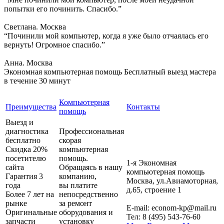
попытки его починить. Спасибо.”
Светлана. Москва
“Починили мой компьютер, когда я уже было отчаялась его
вернуть! Огромное спасибо.”
Анна. Москва
Экономная компьютерная помощь
Бесплатный выезд мастера
в течение 30 минут
Компьютерная
Преимущества
Контакты
помощь
Выезд и
диагностика
Профессиональная
бесплатно
скорая
Скидка 20%
компьютерная
посетителю
помощь.
1-я Экономная
сайта
Обращаясь в нашу
компьютерная помощь
Гарантия 3
компанию,
Москва
,
ул.Авиамоторная,
года
вы платите
д.65, строение 1
Более 7 лет на
непосредственно
рынке
за ремонт
E-mail:
econom-kp@mail.ru
Оригинальные
оборудования и
Тел:
8 (495) 543-76-60
запчасти
установку