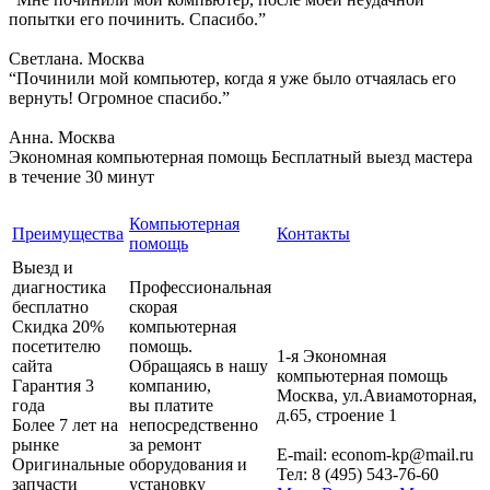
попытки его починить. Спасибо.”
Светлана. Москва
“Починили мой компьютер, когда я уже было отчаялась его
вернуть! Огромное спасибо.”
Анна. Москва
Экономная компьютерная помощь
Бесплатный выезд мастера
в течение 30 минут
Компьютерная
Преимущества
Контакты
помощь
Выезд и
диагностика
Профессиональная
бесплатно
скорая
Скидка 20%
компьютерная
посетителю
помощь.
1-я Экономная
сайта
Обращаясь в нашу
компьютерная помощь
Гарантия 3
компанию,
Москва
,
ул.Авиамоторная,
года
вы платите
д.65, строение 1
Более 7 лет на
непосредственно
рынке
за ремонт
E-mail:
econom-kp@mail.ru
Оригинальные
оборудования и
Тел:
8 (495) 543-76-60
запчасти
установку