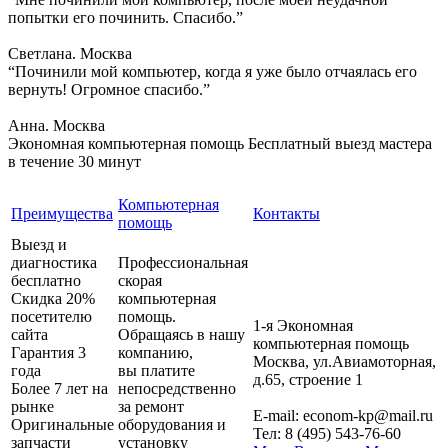
попытки его починить. Спасибо.”
Светлана. Москва
“Починили мой компьютер, когда я уже было отчаялась его
вернуть! Огромное спасибо.”
Анна. Москва
Экономная компьютерная помощь
Бесплатный выезд мастера
в течение 30 минут
Компьютерная
Преимущества
Контакты
помощь
Выезд и
диагностика
Профессиональная
бесплатно
скорая
Скидка 20%
компьютерная
посетителю
помощь.
1-я Экономная
сайта
Обращаясь в нашу
компьютерная помощь
Гарантия 3
компанию,
Москва
,
ул.Авиамоторная,
года
вы платите
д.65, строение 1
Более 7 лет на
непосредственно
рынке
за ремонт
E-mail:
econom-kp@mail.ru
Оригинальные
оборудования и
Тел:
8 (495) 543-76-60
запчасти
установку