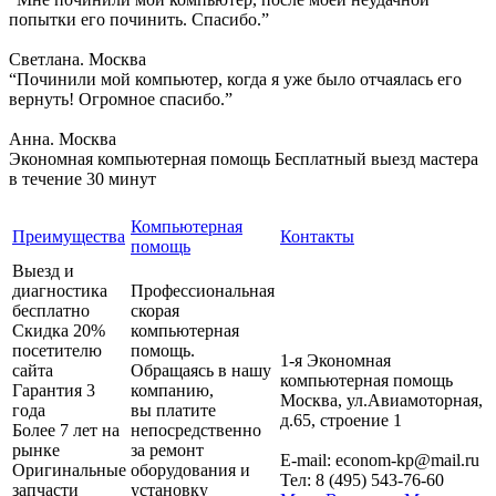
попытки его починить. Спасибо.”
Светлана. Москва
“Починили мой компьютер, когда я уже было отчаялась его
вернуть! Огромное спасибо.”
Анна. Москва
Экономная компьютерная помощь
Бесплатный выезд мастера
в течение 30 минут
Компьютерная
Преимущества
Контакты
помощь
Выезд и
диагностика
Профессиональная
бесплатно
скорая
Скидка 20%
компьютерная
посетителю
помощь.
1-я Экономная
сайта
Обращаясь в нашу
компьютерная помощь
Гарантия 3
компанию,
Москва
,
ул.Авиамоторная,
года
вы платите
д.65, строение 1
Более 7 лет на
непосредственно
рынке
за ремонт
E-mail:
econom-kp@mail.ru
Оригинальные
оборудования и
Тел:
8 (495) 543-76-60
запчасти
установку