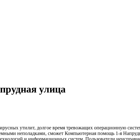
прудная улица
русных утилит, долгое время тревожащих операционную систему
темными неполадками, сможет Компьютерная помощь 1-я Напруд
хнологий и информационных систем. Пользователи неисправной