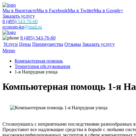
Мы в Вконтакте
Мы в Facebook
Мы в Twitter
Мы в Google+
Заказать услугу
8 (495)
543-76-60
econom-kp
@mail.ru
8 (495) 543-76-60
Услуги
Цены
Преимущества
Отзывы
Заказать услугу
Меню
Компьютерная помощь
Территория обслуживания
1-я Напрудная улица
Компьютерная помощь 1-я На
Столкнувшись с неприятными последствиями разнообразных ви
Предоставит все надлежащие средства в борьбе с любыми сис
высококвалифицированных экспертов в сфере компьютерных те