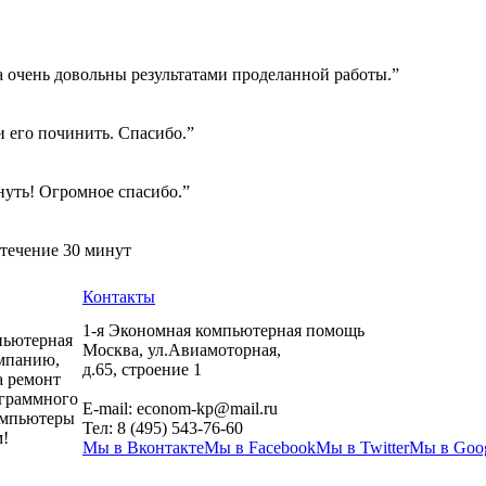
а очень довольны результатами проделанной работы.”
 его починить. Спасибо.”
нуть! Огромное спасибо.”
 течение 30 минут
Контакты
1-я Экономная компьютерная помощь
пьютерная
Москва
,
ул.Авиамоторная,
мпанию,
д.65, строение 1
а ремонт
ограммного
E-mail:
econom-kp@mail.ru
компьютеры
Тел:
8 (495) 543-76-60
!
Мы в Вконтакте
Мы в Facebook
Мы в Twitter
Мы в Goo