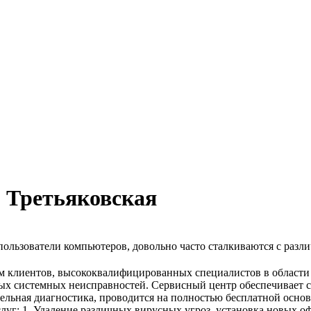
 Третьяковская
ользователи компьютеров, довольно часто сталкиваются с разл
им клиентов, высококвалифицированных специалистов в област
ых системных неисправностей. Сервисный центр обеспечивает с
льная диагностика, проводится на полностью бесплатной основ
уг: 1. Удаление различных вирусных угроз, установка новых оф