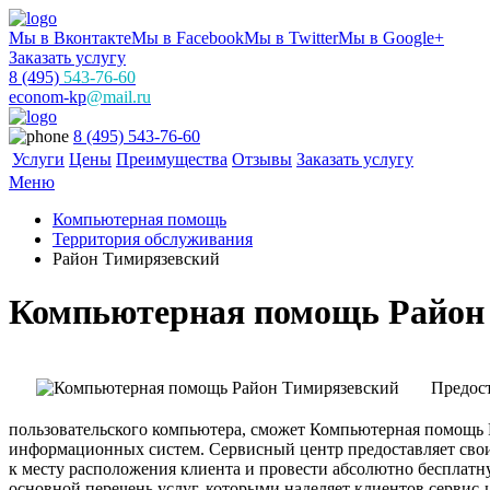
Мы в Вконтакте
Мы в Facebook
Мы в Twitter
Мы в Google+
Заказать услугу
8 (495)
543-76-60
econom-kp
@mail.ru
8 (495) 543-76-60
Услуги
Цены
Преимущества
Отзывы
Заказать услугу
Меню
Компьютерная помощь
Территория обслуживания
Район Тимирязевский
Компьютерная помощь Район
Предост
пользовательского компьютера, сможет Компьютерная помощь
информационных систем. Сервисный центр предоставляет свои
к месту расположения клиента и провести абсолютно бесплат
основной перечень услуг, которыми наделяет клиентов сервис-