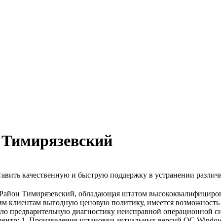
 Тимирязевский
авить качественную и быструю поддержку в устранении разли
 Район Тимирязевский, обладающая штатом высококвалифициро
м клиентам выгодную ценовую политику, имеется возможность к
ную предварительную диагностику неисправной операционной си
центр: 1. Произведение установки актуальных версий ОС Window