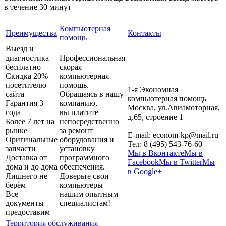
в течение 30 минут
Компьютерная
Преимущества
Контакты
помощь
Выезд и
диагностика
Профессиональная
бесплатно
скорая
Скидка 20%
компьютерная
посетителю
помощь.
1-я Экономная
сайта
Обращаясь в нашу
компьютерная помощь
Гарантия 3
компанию,
Москва
,
ул.Авиамоторная,
года
вы платите
д.65, строение 1
Более 7 лет на
непосредственно
рынке
за ремонт
E-mail:
econom-kp@mail.ru
Оригинальные
оборудования и
Тел:
8 (495) 543-76-60
запчасти
установку
Мы в Вконтакте
Мы в
Доставка от
программного
Facebook
Мы в Twitter
Мы
дома и до дома
обеспечения.
в Google+
Лишнего не
Доверьте свои
берём
компьютеры
Все
нашим опытным
документы
специалистам!
предоставим
Территория обслуживания