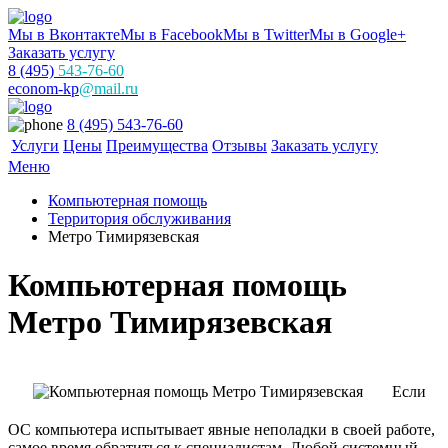
Мы в Вконтакте
Мы в Facebook
Мы в Twitter
Мы в Google+
Заказать услугу
8 (495)
543-76-60
econom-kp
@mail.ru
8 (495) 543-76-60
Услуги
Цены
Преимущества
Отзывы
Заказать услугу
Меню
Компьютерная помощь
Территория обслуживания
Метро Тимирязевская
Компьютерная помощь
Метро Тимирязевская
Если
ОС компьютера испытывает явные неполадки в своей работе,
самое время обратиться к специалистам. Любой системный