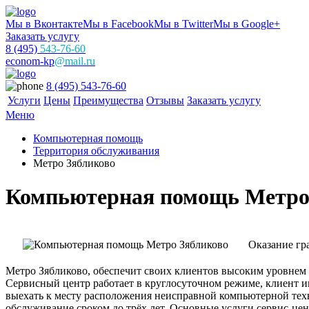
Мы в Вконтакте
Мы в Facebook
Мы в Twitter
Мы в Google+
Заказать услугу
8 (495)
543-76-60
econom-kp
@mail.ru
8 (495) 543-76-60
Услуги
Цены
Преимущества
Отзывы
Заказать услугу
Меню
Компьютерная помощь
Территория обслуживания
Метро Зябликово
Компьютерная помощь Метро
Оказание гра
Метро Зябликово, обеспечит своих клиентов высоким уровнем
Сервисный центр работает в круглосуточном режиме, клиент 
выехать к месту расположения неисправной компьютерной тех
обслуживание сроком до трёх лет. Основные услуги сервис-цен