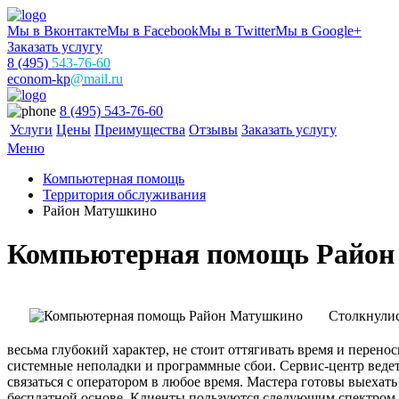
Мы в Вконтакте
Мы в Facebook
Мы в Twitter
Мы в Google+
Заказать услугу
8 (495)
543-76-60
econom-kp
@mail.ru
8 (495) 543-76-60
Услуги
Цены
Преимущества
Отзывы
Заказать услугу
Меню
Компьютерная помощь
Территория обслуживания
Район Матушкино
Компьютерная помощь Райо
Столкнулис
весьма глубокий характер, не стоит оттягивать время и пере
системные неполадки и программные сбои. Сервис-центр вед
связаться с оператором в любое время. Мастера готовы выеха
бесплатной основе. Клиенты пользуются следующим спектром у