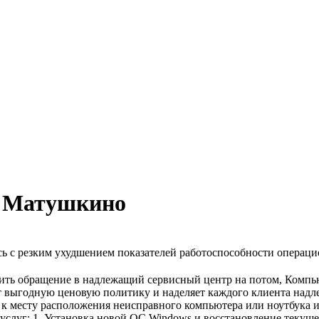
н Матушкино
ь с резким ухудшением показателей работоспособности операц
носить обращение в надлежащий сервисный центр на потом, Ком
ет выгодную ценовую политику и наделяет каждого клиента на
ть к месту расположения неисправного компьютера или ноутбука
слуг: 1. Установка новой ОС Windows и восстановление текуще