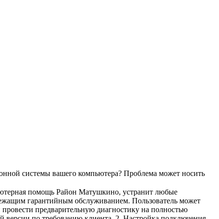
ионной системы вашего компьютера? Проблема может носить
пьютерная помощь Район Матушкино, устранит любые
длежащим гарантийным обслуживанием. Пользователь может
 и провести предварительную диагностику на полностью
й версии по требованию клиента. 2. Настройка подключения