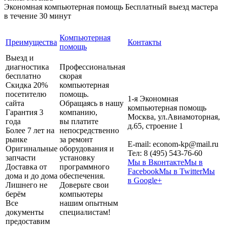
Экономная компьютерная помощь
Бесплатный выезд мастера
в течение 30 минут
Компьютерная
Преимущества
Контакты
помощь
Выезд и
диагностика
Профессиональная
бесплатно
скорая
Скидка 20%
компьютерная
посетителю
помощь.
1-я Экономная
сайта
Обращаясь в нашу
компьютерная помощь
Гарантия 3
компанию,
Москва
,
ул.Авиамоторная,
года
вы платите
д.65, строение 1
Более 7 лет на
непосредственно
рынке
за ремонт
E-mail:
econom-kp@mail.ru
Оригинальные
оборудования и
Тел:
8 (495) 543-76-60
запчасти
установку
Мы в Вконтакте
Мы в
Доставка от
программного
Facebook
Мы в Twitter
Мы
дома и до дома
обеспечения.
в Google+
Лишнего не
Доверьте свои
берём
компьютеры
Все
нашим опытным
документы
специалистам!
предоставим