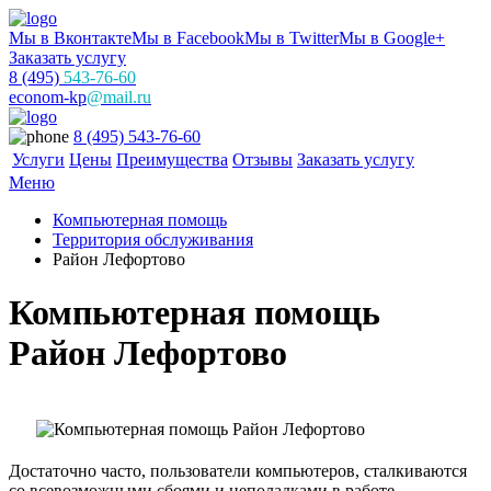
Мы в Вконтакте
Мы в Facebook
Мы в Twitter
Мы в Google+
Заказать услугу
8 (495)
543-76-60
econom-kp
@mail.ru
8 (495) 543-76-60
Услуги
Цены
Преимущества
Отзывы
Заказать услугу
Меню
Компьютерная помощь
Территория обслуживания
Район Лефортово
Компьютерная помощь
Район Лефортово
Достаточно часто, пользователи компьютеров, сталкиваются
со всевозможными сбоями и неполадками в работе